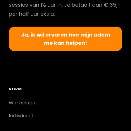
sessies van 1½ uur in. Je betaalt dan € 35,-
per half uur extra.
Ja, ik wil ervaren hoe mijn adem
me kan helpen!
VORM
Workshops
Individueel