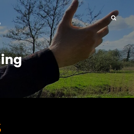
Zoeke
e
hing