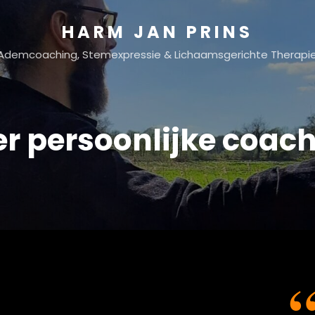
HARM JAN PRINS
Ademcoaching, Stemexpressie & Lichaamsgerichte Therapi
r persoonlijke coac