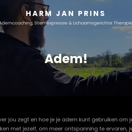
HARM JAN PRINS
Ademcoaching, Stemexpressie & Lichaamsgerichte Therapi
Adem!
er jou zegt en hoe je je adem kunt gebruiken om je 
met jezelf, om meer ontspanning te ervaren, jezel